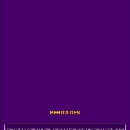
Jam
:
08:00:00
Tempat
:
Jorong Rantau Jambu
49.13%
WhatsApp
Pembiayaan
Anggaran
BERITA DESA
Rp -5.718.368,11
Realisasi
Rp 17.081.631,89
ihkan drainase dari sampah maupun sedimen untuk mencegah peny
YouTube