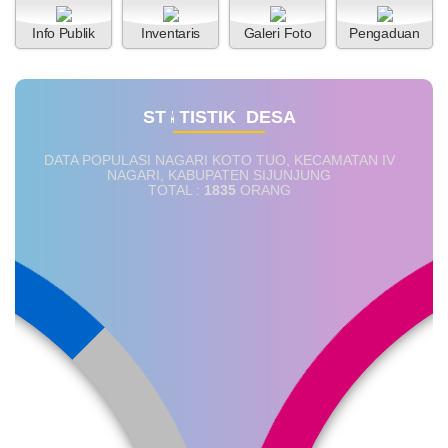
Info Publik
Inventaris
Galeri Foto
Pengaduan
S
T
A
T
I
S
T
I
K
D
E
S
A
DATA POPULASI NAGARI KOTO TUO, KECAMATAN IV
NAGARI, KABUPATEN SIJUNJUNG
Bagi Hasil Pajak Dan Retribusi
TOTAL :
1835
ORANG
Anggaran
23 Juli 2026
Rp 71.344.309,00
47 Kali
Realisasi
Rp 19.056.210,00
Pelatihan Pembuatan Kue
Tingkatkan Keterampilan Ibu-
Ibu Nagari Koto Tuo