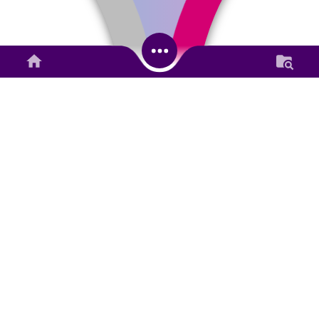
26.71%
Alokasi Dana Nagari
Anggaran
Rp 734.706.000,00
Realisasi
Rp 396.871.340,00