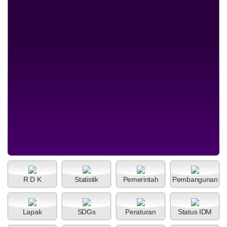
Dana Desa
Anggaran
Rp 284.670.000,00
Realisasi
Rp 284.670.000,00
100%
R D K
Statistik
Pemerintah
Pembangunan
Lapak
SDGs
Peraturan
Status IDM