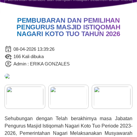
PEMBUBARAN DAN PEMILIHAN
PENGURUS MASJID ISTIQOMAH
NAGARI KOTO TUO TAHUN 2026
08-04-2026 13:39:26
166 Kali dibuka
26 Juli 2026
Admin : ERIKA GONZALES
40 Kali
Didikan Subuh Gabungan
-298.72%
Pererat Ukhuwah Antar-TPQ di
Nagari Koto Tuo
Sehubungan dengan Telah berakhirnya masa Jabatan
Pengurus Masjid Istiqomah Nagari Koto Tuo Periode 2023-
2026, Pemerintahan Nagari Melaksanakan Musyawarah