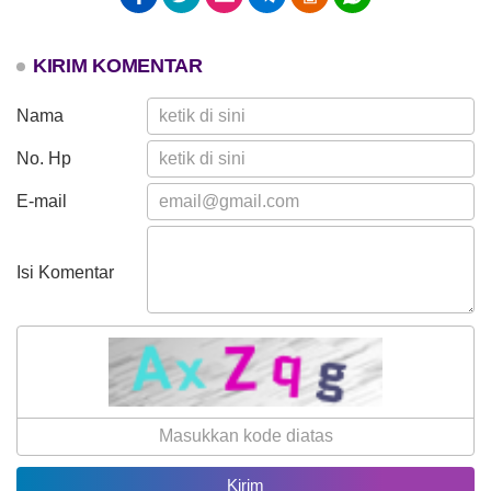
31.13%
25 Juli 2026
KIRIM KOMENTAR
35 Kali
Kolaborasi Pemuda dan
Nama
Mahasiswa KKN UNP 2026
Resmi Buka Turnamen
Olahraga di Nagari Koto Tuo
No. Hp
E-mail
Isi Komentar
Hasil Aset Nagari
Anggaran
Rp 4.500.000,00
Realisasi
Rp 0,00