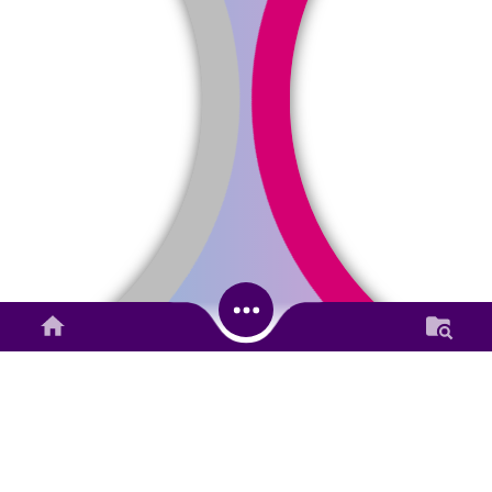
100%
23 Juli 2026
47 Kali
Pelatihan Pembuatan Kue
Tingkatkan Keterampilan
Ibu-Ibu Nagari Koto Tuo
Bagi Hasil Pajak Dan Retribusi
Anggaran
Rp 71.344.309,00
Realisasi
Rp 19.056.210,00