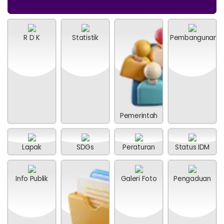
R D K
Statistik
Pembangunan
Hasil Aset Nagari
Anggaran
Rp 4.500.000,00
Realisasi
Rp 0,00
Pemerintah
Lapak
SDGs
Peraturan
Status IDM
Info Publik
Galeri Foto
Pengaduan
0%
24 Juli 2026