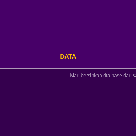
Tuo
APBDES 2026 PENDAPATAN
Hasil Usaha Nagari
Anggaran
Rp 8.646.233,00
Realisasi
Rp 2.692.000,00
DATA KELOMPOK
Mari bersihkan drainase dari sampah 
31.13%