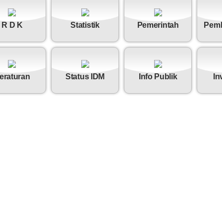
Nagari
Koto
Tuo
R D K
Statistik
Pemerintah
Pem
0%
eraturan
Status IDM
Info Publik
In
Dana Desa
Anggaran