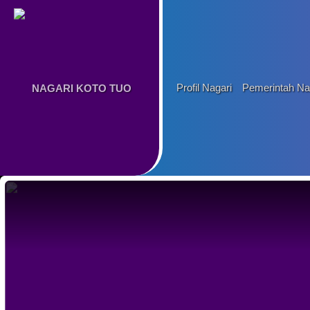
Profil Nagari
Pemerintah Na
NAGARI KOTO TUO
K
A
A
M
K
S
P
V
A
A
J