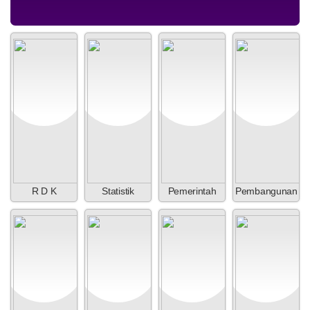
24 Juli 2026
92 Kali
Musrenbang RKP Nagari Koto
Tuo Tahun Anggaran 2027
Dana Desa
Anggaran
Rp 284.670.000,00
Realisasi
Rp 284.670.000,00
R D K
Statistik
Pemerintah
Pembangunan