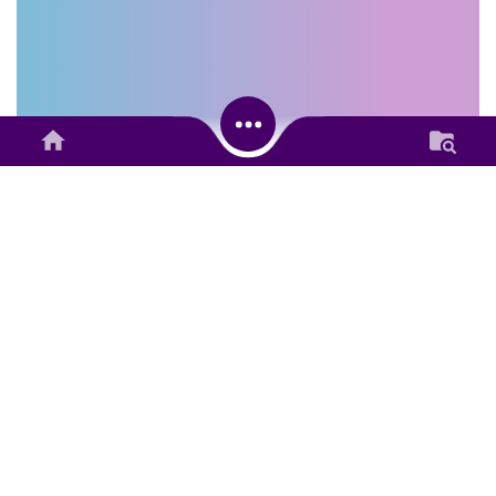
S
T
A
T
S
T
I
K
D
E
S
A
TOTAL :
1835
ORANG
26.71%
Alokasi Dana Nagari