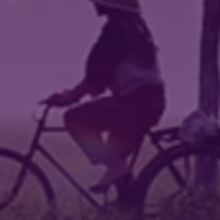
Tanggal
:
09 Jul 2024
Jam
:
09:22:26
Tempat
:
Perpustakaan Nagari Koto Tuo
Pelatihan AutoCAD bagi Perangkat Nagari Koto
Tuo
Belanja
Tanggal
:
16 Jul 2024
Anggaran
Jam
:
09:00:00
Rp 1.122.148.173,89
Tempat
:
Perpustakaan Nagari Koto Tuo
Realisasi
Rp 551.264.809,00
Sosialisasi Konsumsi Makanan Yang Beragam,
Bergizi, Seimbang, Dan Aman (B2SA)
Twitter
Tanggal
:
23 Sep 2025
28 Juli 2026
Jam
:
09:00:00
31 Kali
Tempat
:
Kantor Wali Nagari Koto Tuo, Lt. II
Mahasiswa KKN UNP 2026
Selenggarakan Pelatihan
Sosialisasi Pencegahan Perkawinan Usia Dini
Canva untuk Mendukung
Tanggal
:
05 Oct 2005
Pembelajaran Interaktif di
Jam
:
09:00:00
Nagari Koto Tuo
Tempat
:
Perpustakaan Nagari Koto Tuo
Gotong Royong Massal
Tanggal
:
30 Jan 2026
49.13%
Jam
:
08:00:00
Tempat
:
Jorong Rantau Jambu