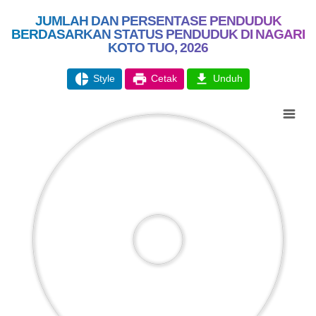
26 Juli 2026
JUMLAH DAN PERSENTASE PENDUDUK
BERDASARKAN STATUS PENDUDUK DI NAGARI
35 Kali
KOTO TUO, 2026
Didikan Subuh Gabungan
Pererat Ukhuwah Antar-TPQ di
-298.72%
Nagari Koto Tuo
Style
Cetak
Unduh
Chart
Pie chart with 0 slices.
APBDES 2026 PENDAPATAN
Hasil Usaha Nagari
Anggaran
Rp 8.646.233,00