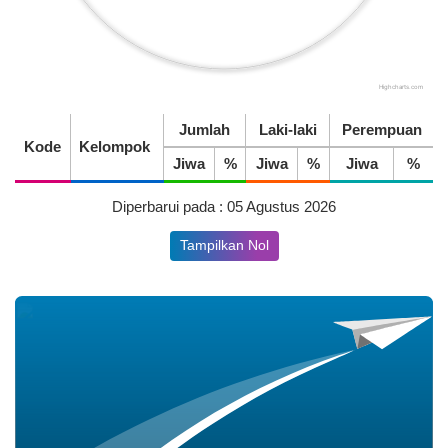
Realisasi
Rp 2.692.000,00
Highcharts.com
End of interactive chart.
Jumlah
Laki-laki
Perempuan
Kode
Kelompok
Jiwa
%
Jiwa
%
Jiwa
%
Diperbarui pada : 05 Agustus 2026
Tampilkan Nol
31.13%
25 Juli 2026
33 Kali
Kolaborasi Pemuda dan
Mahasiswa KKN UNP 2026
Resmi Buka Turnamen
Olahraga di Nagari Koto Tuo