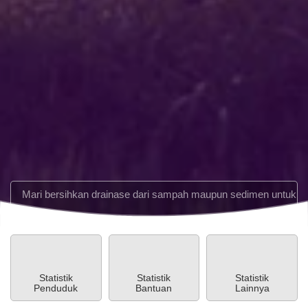
WhatsApp
STATIS
Pembiayaan
Anggaran
Rp -5.718.368,11
i bersihkan drainase dari sampah maupun sedimen untuk mencega
Realisasi
Rp 17.081.631,89
YouTube
Statistik
Statistik
Statistik
Penduduk
Bantuan
Lainnya