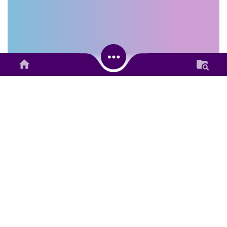
S
T
A
T
S
T
I
K
D
E
S
A
TOTAL :
1835
ORANG
26.71%
Alokasi Dana Nagari