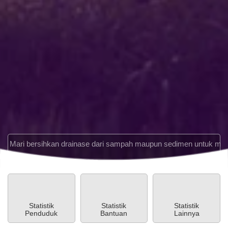
WhatsApp
STAT
Pembiayaan
Anggaran
Rp -5.718.368,11
bersihkan drainase dari sampah maupun sedimen untuk mencegah 
Realisasi
Rp 17.081.631,89
YouTube
Statistik
Statistik
Statistik
Penduduk
Bantuan
Lainnya