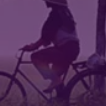
Tanggal
:
09 Jul 2024
Jam
:
09:22:26
Tempat
:
Perpustakaan Nagari Koto Tuo
Pelatihan AutoCAD bagi Perangkat Nagari Koto
Tuo
Belanja
Tanggal
:
16 Jul 2024
Anggaran
Jam
:
09:00:00
Rp 1.122.148.173,89
Tempat
:
Perpustakaan Nagari Koto Tuo
Realisasi
Rp 551.264.809,00
Sosialisasi Konsumsi Makanan Yang Beragam,
Bergizi, Seimbang, Dan Aman (B2SA)
Twitter
Tanggal
:
23 Sep 2025
28 Juli 2026
Jam
:
09:00:00
31 Kali
Tempat
:
Kantor Wali Nagari Koto Tuo, Lt. II
Mahasiswa KKN UNP 2026
Selenggarakan Pelatihan
Sosialisasi Pencegahan Perkawinan Usia Dini
Canva untuk Mendukung
Tanggal
:
05 Oct 2005
Pembelajaran Interaktif di
Jam
:
09:00:00
Nagari Koto Tuo
Tempat
:
Perpustakaan Nagari Koto Tuo
Gotong Royong Massal
Tanggal
:
30 Jan 2026
49.13%
Jam
:
08:00:00
Tempat
:
Jorong Rantau Jambu