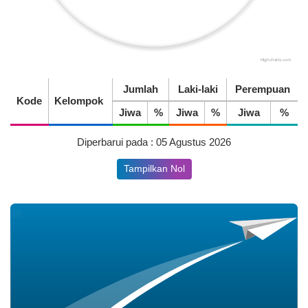
Realisasi
Rp 2.692.000,00
Highcharts.com
End of interactive chart.
Jumlah
Laki-laki
Perempuan
Kode
Kelompok
Jiwa
%
Jiwa
%
Jiwa
%
Diperbarui pada : 05 Agustus 2026
Tampilkan Nol
31.13%
25 Juli 2026
34 Kali
Kolaborasi Pemuda dan
Mahasiswa KKN UNP 2026
Resmi Buka Turnamen
Olahraga di Nagari Koto Tuo