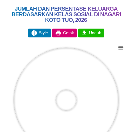
26 Juli 2026
JUMLAH DAN PERSENTASE KELUARGA
BERDASARKAN KELAS SOSIAL DI NAGARI
36 Kali
KOTO TUO, 2026
Didikan Subuh Gabungan
Pererat Ukhuwah Antar-TPQ di
-298.72%
Nagari Koto Tuo
Style
Cetak
Unduh
Chart
Pie chart with 0 slices.
APBDES 2026 PENDAPATAN
Hasil Usaha Nagari
Anggaran
Rp 8.646.233,00