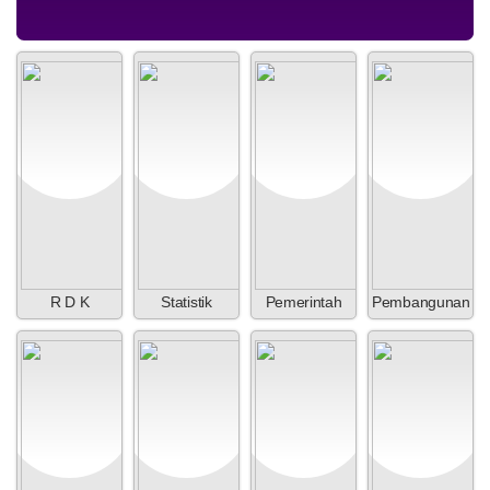
24 Juli 2026
92 Kali
Musrenbang RKP Nagari Koto
Tuo Tahun Anggaran 2027
Dana Desa
Anggaran
Rp 284.670.000,00
Realisasi
Rp 284.670.000,00
R D K
Statistik
Pemerintah
Pembangunan