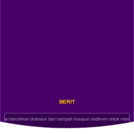
WhatsApp
Pembiayaan
Anggaran
Rp -5.718.368,11
Realisasi
Rp 17.081.631,89
BERITA & ART
YouTube
rsihkan drainase dari sampah maupun sedimen untuk mencegah pe