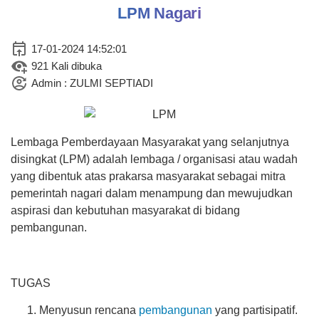
LPM Nagari
17-01-2024 14:52:01
921 Kali dibuka
Admin : ZULMI SEPTIADI
26 Juli 2026
-298.72%
37 Kali
Didikan Subuh Gabungan
Lembaga Pemberdayaan Masyarakat yang selanjutnya
Pererat Ukhuwah Antar-TPQ di
Nagari Koto Tuo
disingkat (LPM) adalah lembaga / organisasi atau wadah
yang dibentuk atas prakarsa masyarakat sebagai mitra
pemerintah nagari dalam menampung dan mewujudkan
aspirasi dan kebutuhan masyarakat di bidang
pembangunan.
TUGAS
Menyusun rencana
pembangunan
yang partisipatif.