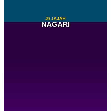
Bagi Hasil Pajak Dan Retribusi
Anggaran
Rp 71.344.309,00
J
E
L
A
J
H
Realisasi
NAGARI
Rp 19.056.210,00
23 Juli 2026
46 Kali
Pelatihan Pembuatan Kue
Tingkatkan Keterampilan Ibu-
Ibu Nagari Koto Tuo
26.71%