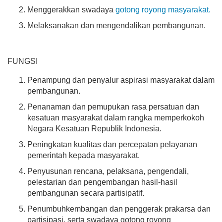
Menggerakkan swadaya
gotong royong masyarakat.
APBDES 2026 PENDAPATAN
Melaksanakan dan mengendalikan pembangunan.
Hasil Usaha Nagari
Anggaran
Rp 8.646.233,00
FUNGSI
Realisasi
Rp 2.692.000,00
Penampung dan penyalur aspirasi masyarakat dalam
pembangunan.
Penanaman dan pemupukan rasa persatuan dan
kesatuan masyarakat dalam rangka memperkokoh
Negara Kesatuan Republik Indonesia.
Peningkatan kualitas dan percepatan pelayanan
pemerintah kepada masyarakat.
Penyusunan rencana, pelaksana, pengendali,
pelestarian dan pengembangan hasil-hasil
pembangunan secara partisipatif.
Penumbuhkembangan dan penggerak prakarsa dan
partisipasi, serta swadaya gotong royong