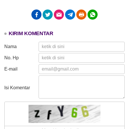
KIRIM KOMENTAR
Nama
24 Juli 2026
Dana Desa
93 Kali
No. Hp
Anggaran
Musrenbang RKP Nagari Koto
Rp 284.670.000,00
Tuo Tahun Anggaran 2027
E-mail
Realisasi
Rp 284.670.000,00
Isi Komentar