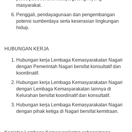
masyarakat.
31.13%
Penggali, pendayagunaan dan pengembangan
potensi sumberdaya serta keserasian lingkungan
hidup.
25 Juli 2026
HUBUNGAN KERJA
34 Kali
Kolaborasi Pemuda dan
Hubungan kerja Lembaga Kemasyarakatan Nagari
Mahasiswa KKN UNP 2026
dengan Pemerintah Nagari bersifat konsultatif dan
Resmi Buka Turnamen
koordinatif.
Olahraga di Nagari Koto Tuo
Hubungan kerja Lembaga Kemasyarakatan Nagari
dengan Lembaga Kemasyarakatan lainnya di
Kelurahan bersifat koordinatif dan konsultatif.
Hubungan kerja Lembaga Kemasyarakatan Nagari
Hasil Aset Nagari
dengan pihak ketiga di Nagari bersifat kemitraan.
Anggaran
Rp 4.500.000,00
Realisasi
Rp 0,00