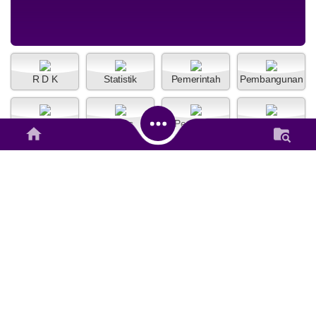
R D K
Statistik
Pemerintah
Pembangunan
Lapak
SDGs
Peraturan
Status IDM
Info Publik
Inventaris
Galeri Foto
Pengaduan
Alokasi Dana Nagari
Anggaran
Rp 734.706.000,00
Realisasi
Rp 396.871.340,00
S
T
A
T
I
T
I
K
D
E
S
A