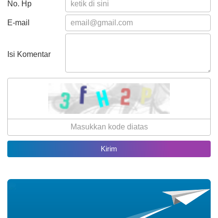
No. Hp
Rp 71.344.309,00
Realisasi
E-mail
Rp 19.056.210,00
Isi Komentar
23 Juli 2026
46 Kali
Pelatihan Pembuatan Kue
Tingkatkan Keterampilan Ibu-
Ibu Nagari Koto Tuo
26.71%