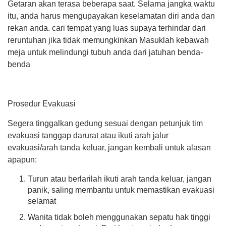
Getaran akan terasa beberapa saat. Selama jangka waktu
itu, anda harus mengupayakan keselamatan diri anda dan
rekan anda. cari tempat yang luas supaya terhindar dari
reruntuhan jika tidak memungkinkan Masuklah kebawah
meja untuk melindungi tubuh anda dari jatuhan benda-
31.13%
benda
Prosedur Evakuasi
Segera tinggalkan gedung sesuai dengan petunjuk tim
evakuasi tanggap darurat atau ikuti arah jalur
evakuasi/arah tanda keluar, jangan kembali untuk alasan
apapun:
Turun atau berlarilah ikuti arah tanda keluar, jangan
25 Juli 2026
panik, saling membantu untuk memastikan evakuasi
34 Kali
selamat
Kolaborasi Pemuda dan
Mahasiswa KKN UNP 2026
Wanita tidak boleh menggunakan sepatu hak tinggi
Resmi Buka Turnamen