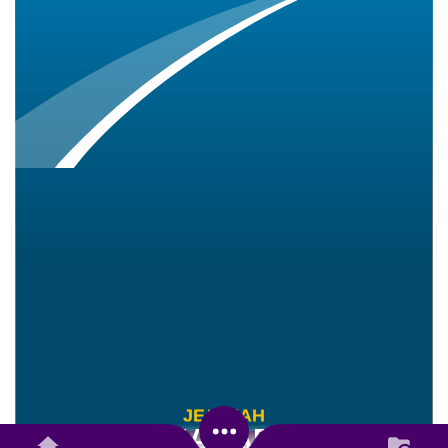
Alokasi Dana Nagari
Anggaran
J
E
L
A
J
A
H
Rp 734.706.000,00
NAGARI
Realisasi