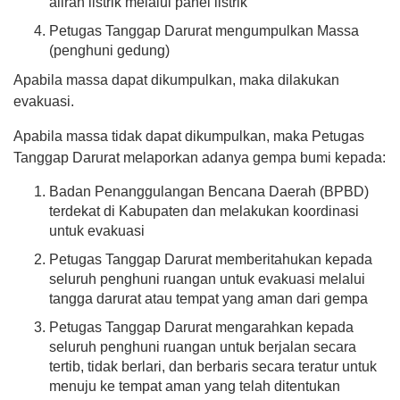
aliran listrik melalui panel listrik
Dana Desa
Petugas Tanggap Darurat mengumpulkan Massa
Anggaran
(penghuni gedung)
Rp 284.670.000,00
Realisasi
Apabila massa dapat dikumpulkan, maka dilakukan
Rp 284.670.000,00
24 Juli 2026
evakuasi.
93 Kali
Apabila massa tidak dapat dikumpulkan, maka Petugas
Musrenbang RKP Nagari Koto
Tuo Tahun Anggaran 2027
Tanggap Darurat melaporkan adanya gempa bumi kepada:
Badan Penanggulangan Bencana Daerah (BPBD)
terdekat di Kabupaten dan melakukan koordinasi
untuk evakuasi
Petugas Tanggap Darurat memberitahukan kepada
seluruh penghuni ruangan untuk evakuasi melalui
tangga darurat atau tempat yang aman dari gempa
Petugas Tanggap Darurat mengarahkan kepada
seluruh penghuni ruangan untuk berjalan secara
tertib, tidak berlari, dan berbaris secara teratur untuk
menuju ke tempat aman yang telah ditentukan