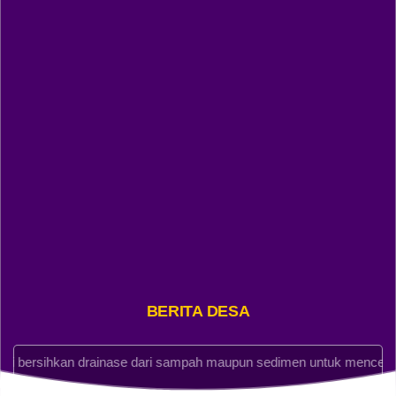
Pembiayaan
Anggaran
Rp -5.718.368,11
Realisasi
Rp 17.081.631,89
BERITA DESA
hkan drainase dari sampah maupun sedimen untuk mencegah penyu