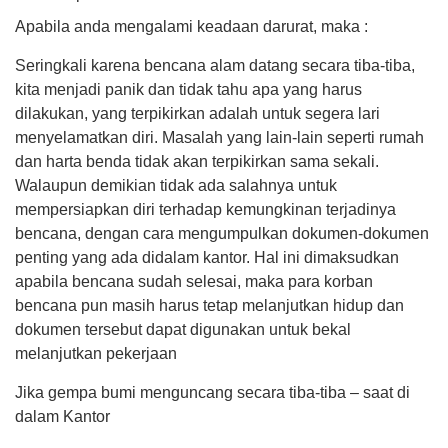
Apabila anda mengalami keadaan darurat, maka :
Seringkali karena bencana alam datang secara tiba-tiba,
APBDES 2026 PENDAPATAN
kita menjadi panik dan tidak tahu apa yang harus
Hasil Usaha Nagari
dilakukan, yang terpikirkan adalah untuk segera lari
Anggaran
menyelamatkan diri. Masalah yang lain-lain seperti rumah
Rp 8.646.233,00
dan harta benda tidak akan terpikirkan sama sekali.
Realisasi
Rp 2.692.000,00
Walaupun demikian tidak ada salahnya untuk
mempersiapkan diri terhadap kemungkinan terjadinya
bencana, dengan cara mengumpulkan dokumen-dokumen
penting yang ada didalam kantor. Hal ini dimaksudkan
apabila bencana sudah selesai, maka para korban
bencana pun masih harus tetap melanjutkan hidup dan
dokumen tersebut dapat digunakan untuk bekal
melanjutkan pekerjaan
Jika gempa bumi menguncang secara tiba-tiba – saat di
dalam Kantor