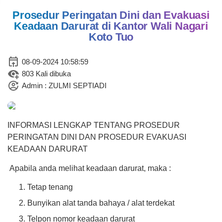
Prosedur Peringatan Dini dan Evakuasi
Keadaan Darurat di Kantor Wali Nagari
Koto Tuo
-298.72
08-09-2024 10:58:59
803 Kali dibuka
26 Juli 2026
Admin : ZULMI SEPTIADI
37 Kali
Didikan Subuh Gabungan
Pererat Ukhuwah Antar-TPQ di
Nagari Koto Tuo
INFORMASI LENGKAP TENTANG PROSEDUR
PERINGATAN DINI DAN PROSEDUR EVAKUASI
KEADAAN DARURAT
Apabila anda melihat keadaan darurat, maka :
Tetap tenang
Bunyikan alat tanda bahaya / alat terdekat
Telpon nomor keadaan darurat