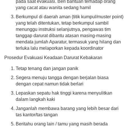
Olahraga di Nagari Koto Tuo
pada saat evakuasi. Beri bantuan terhadap orang
yang cacat atau wanita sedang hamil
Berkumpul di daerah aman (titik kumpul/muster point)
Hasil Aset Nagari
yang telah ditentukan, tetap berkumpul sambil
Anggaran
Rp 4.500.000,00
menunggu instruksi selanjutnya, pengawas tim
Realisasi
tanggap darurat dibantu atasan masing-masing
Rp 0,00
mendata jumlah Aparatur, termasuk yang hilang dan
terluka lalu melaporkan kepada koordinator
Prosedur Evakuasi Keadaan Darurat Kebakaran
Tetap tenang dan jangan panik
Segera menuju tangga dengan berjalan biasa
dengan cepat namun tidak berlari
Lepaskan sepatu hak tinggi karena menyulitkan
dalam langkah kaki
Janganlah membawa barang yang lebih besar dari
tas kantor/tas tangan
Beritahu orang lain / tamu yang masih berada