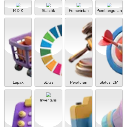
24 Juli 2026
R D K
Statistik
Pemerintah
Pembangunan
93 Kali
Musrenbang RKP Nagari Koto
Tuo Tahun Anggaran 2027
Dana Desa
Anggaran
Rp 284.670.000,00
Realisasi
Rp 284.670.000,00
Lapak
SDGs
Peraturan
Status IDM
Inventaris