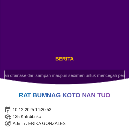
BERITA DESA
Pembiayaan
Anggaran
Rp -5.718.368,11
rainase dari sampah maupun sedimen untuk mencegah penyumbata
Realisasi
Rp 17.081.631,89
RAT BUMNAG KOTO NAN TUO
10-12-2025 14:20:53
135 Kali dibuka
Admin : ERIKA GONZALES