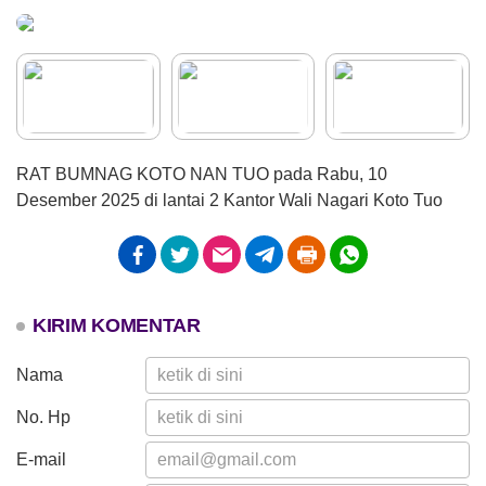
26 Juli 2026
37 Kali
Didikan Subuh Gabungan
Pererat Ukhuwah Antar-TPQ di
-298.72%
Nagari Koto Tuo
RAT BUMNAG KOTO NAN TUO pada Rabu, 10
Desember 2025 di lantai 2 Kantor Wali Nagari Koto Tuo
KIRIM KOMENTAR
APBDES 2026 PENDAPATAN
Nama
Hasil Usaha Nagari
No. Hp
Anggaran
Rp 8.646.233,00
E-mail
Realisasi