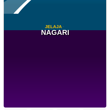
Hasil Aset Nagari
Anggaran
Rp 4.500.000,00
J
E
L
A
J
A
H
Realisasi
NAGARI
Rp 0,00
0%